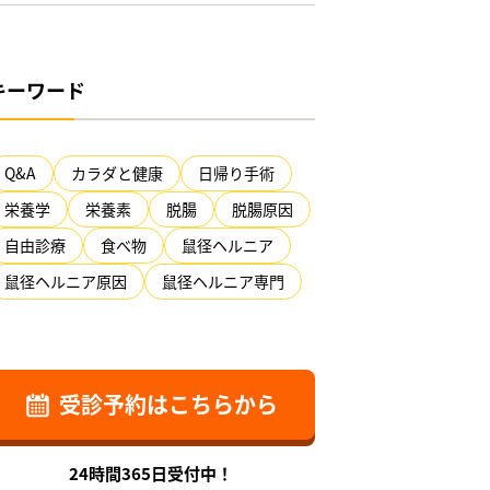
キーワード
Q&A
カラダと健康
日帰り手術
栄養学
栄養素
脱腸
脱腸原因
自由診療
食べ物
鼠径ヘルニア
鼠径ヘルニア原因
鼠径ヘルニア専門
受診予約はこちらから
24時間365日受付中！