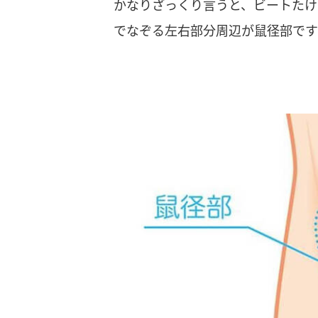
かなりざっくり言うと、ビートたけ
でなぞる左右部分周辺が鼠径部です・