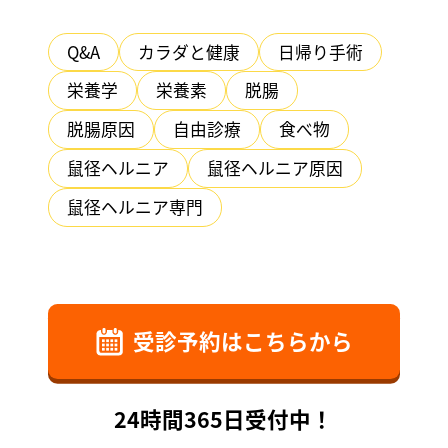
Q&A
カラダと健康
日帰り手術
栄養学
栄養素
脱腸
脱腸原因
自由診療
食べ物
鼠径ヘルニア
鼠径ヘルニア原因
鼠径ヘルニア専門
受診予約はこちらから
24時間365日受付中！